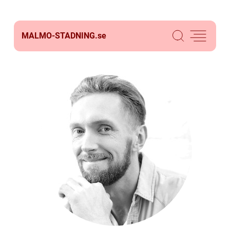
MALMO-STADNING.
se