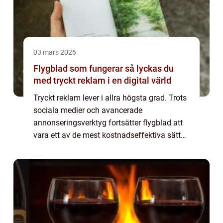
03 mars 2026
Flygblad som fungerar så lyckas du
med tryckt reklam i en digital värld
Tryckt reklam lever i allra högsta grad. Trots
sociala medier och avancerade
annonseringsverktyg fortsätter flygblad att
vara ett av de mest kostnadseffektiva sätten
att nå många människor på kort tid. När
budskap, målgrupp och utförande hänger
ihop ...