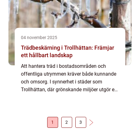
04 november 2025
Trädbeskärning i Trollhättan: Främjar
ett hållbart landskap
Att hantera träd i bostadsområden och
offentliga utrymmen kräver både kunnande
och omsorg. I synnerhet i städer som
Trollhättan, där grönskande miljöer utgör en
betydande del av stadsbilden, är...
1
2
3