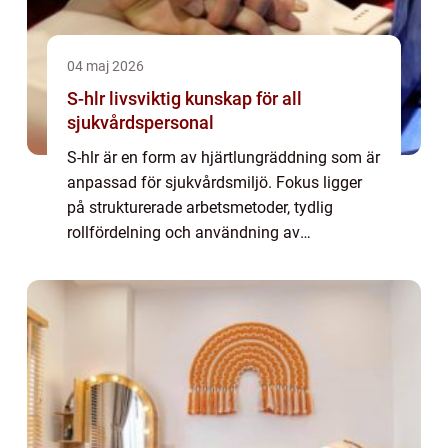
04 maj 2026
S-hlr livsviktig kunskap för all
sjukvårdspersonal
S-hlr är en form av hjärtlungräddning som är
anpassad för sjukvårdsmiljö. Fokus ligger
på strukturerade arbetsmetoder, tydlig
rollfördelning och användning av
medicinteknisk utrustning. Målet är enkelt:
att snabbt starta effektiva livräddande
insatse...