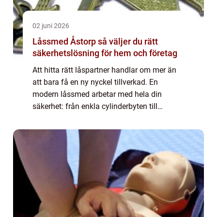
02 juni 2026
Låssmed Åstorp så väljer du rätt
säkerhetslösning för hem och företag
Att hitta rätt låspartner handlar om mer än
att bara få en ny nyckel tillverkad. En
modern låssmed arbetar med hela din
säkerhet: från enkla cylinderbyten till
elektroniska låssystem, dörrautomatik och
säkra förvaringslösningar. För boende och
företa...