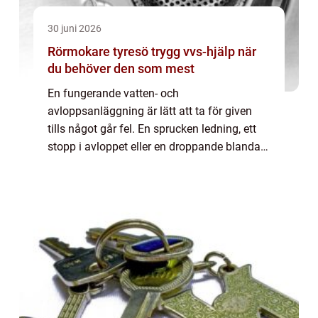
30 juni 2026
Rörmokare tyresö trygg vvs-hjälp när
du behöver den som mest
En fungerande vatten- och
avloppsanläggning är lätt att ta för given
tills något går fel. En sprucken ledning, ett
stopp i avloppet eller en droppande blandare
kan snabbt skapa stress, fuktskador och
onödiga kostnader. Då blir en pålitlig
Rörmokare T...