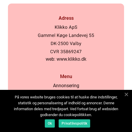
Adress
web:
www.klikko.dk
Menu
Annonsering
Om oss
På vores website bruges cookies til at huske dine indstillinger,
Cookies
statistik og personalisering af indhold og annoncer. Denne
information deles med tredjepart. Ved fortsat brug af websiden
Kontakta oss
godkender du cookiepolitikken.
Sitemap
Ok
Privatlivspolitik