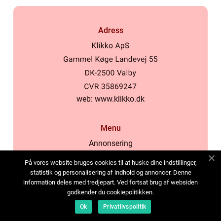
Adress
web:
www.klikko.dk
Menu
Annonsering
Om oss
På vores website bruges cookies til at huske dine indstillinger,
Cookies
statistik og personalisering af indhold og annoncer. Denne
information deles med tredjepart. Ved fortsat brug af websiden
Kontakta oss
godkender du cookiepolitikken.
Sitemap
Ok
Privatlivspolitik