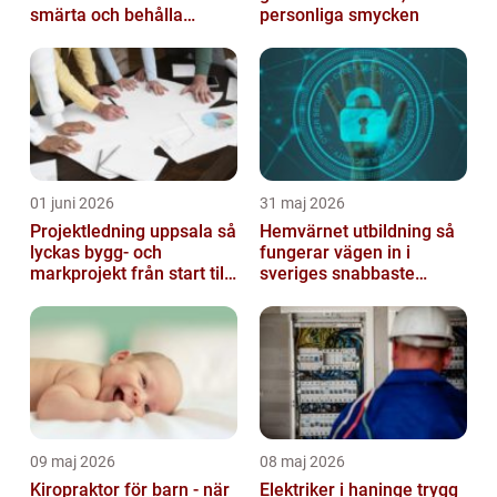
smärta och behålla
personliga smycken
rörlighet
01 juni 2026
31 maj 2026
Projektledning uppsala så
Hemvärnet utbildning så
lyckas bygg- och
fungerar vägen in i
markprojekt från start till
sveriges snabbaste
mål
försvar
09 maj 2026
08 maj 2026
Kiropraktor för barn - när
Elektriker i haninge trygg