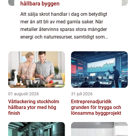
hållbara byggen
Att sälja skrot handlar i dag om betydligt
mer än att bli av med gamla saker. När
metaller återvinns sparas stora mängder
energi och naturresurser, samtidigt som
privatpersoner och företag kan få betalt för
material som annars skulle ha hamnat på
tip...
01 augusti 2026
31 juli 2026
Våtlackering stockholm
Entreprenadjuridik
hållbara ytor med hög
grunden för trygga och
finish
lönsamma byggprojekt