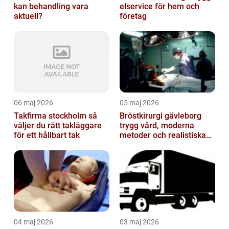
kan behandling vara
elservice för hem och
aktuell?
företag
06 maj 2026
05 maj 2026
Takfirma stockholm så
Bröstkirurgi gävleborg
väljer du rätt takläggare
trygg vård, moderna
för ett hållbart tak
metoder och realistiska
resultat
04 maj 2026
03 maj 2026