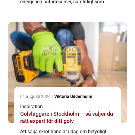
energi och naturresurser, samtidigt som
privatpersoner och företag kan få betalt för
material som annars skulle ha hamnat på
tip...
01 augusti 2026
Viktoria Uddenholm
inspiration
Golvläggare i Stockholm – så väljer du
rätt expert för ditt golv
Att sälja skrot handlar i dag om betydligt