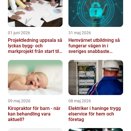
01 juni 2026
31 maj 2026
Projektledning uppsala så
Hemvärnet utbildning så
lyckas bygg- och
fungerar vägen in i
markprojekt från start till
sveriges snabbaste
mål
försvar
09 maj 2026
08 maj 2026
Kiropraktor för barn - när
Elektriker i haninge trygg
kan behandling vara
elservice för hem och
aktuell?
företag