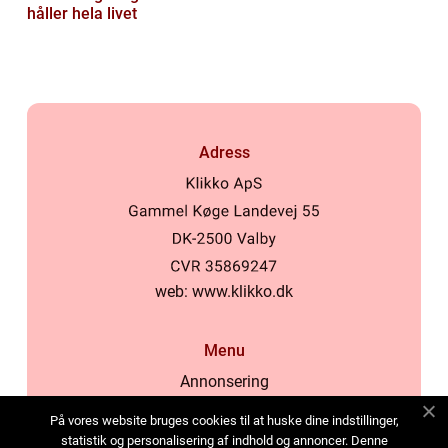
håller hela livet
Adress
web:
www.klikko.dk
Menu
Annonsering
Om oss
På vores website bruges cookies til at huske dine indstillinger,
Cookies
statistik og personalisering af indhold og annoncer. Denne