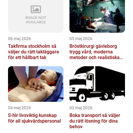
06 maj 2026
05 maj 2026
Takfirma stockholm så
Bröstkirurgi gävleborg
väljer du rätt takläggare
trygg vård, moderna
för ett hållbart tak
metoder och realistiska
resultat
04 maj 2026
03 maj 2026
S-hlr livsviktig kunskap
Boka transport så väljer
för all sjukvårdspersonal
du rätt lösning för dina
behov