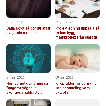
01 juni 2026
01 juni 2026
Sälja skrot så gör du affär
Projektledning uppsala så
av gamla metaller
lyckas bygg- och
markprojekt från start till
mål
31 maj 2026
09 maj 2026
Hemvärnet utbildning så
Kiropraktor för barn - när
fungerar vägen in i
kan behandling vara
sveriges snabbaste
aktuell?
försvar