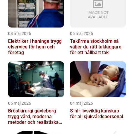
08 maj 2026
06 maj 2026
Elektriker i haninge trygg
Takfirma stockholm så
elservice för hem och
väljer du rätt takläggare
företag
för ett hållbart tak
05 maj 2026
04 maj 2026
Bröstkirurgi gävleborg
S-hlr livsviktig kunskap
trygg vård, moderna
för all sjukvårdspersonal
metoder och realistiska
resultat