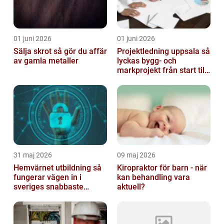
01 juni 2026
01 juni 2026
Sälja skrot så gör du affär
Projektledning uppsala så
av gamla metaller
lyckas bygg- och
markprojekt från start till
mål
31 maj 2026
09 maj 2026
Hemvärnet utbildning så
Kiropraktor för barn - när
fungerar vägen in i
kan behandling vara
sveriges snabbaste
aktuell?
försvar