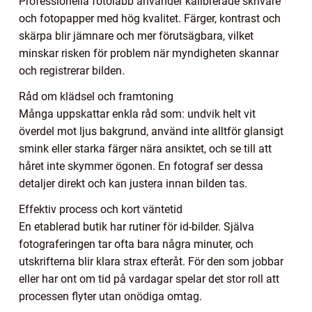
Professionella fotolabb använder kalibrerade skrivare
och fotopapper med hög kvalitet. Färger, kontrast och
skärpa blir jämnare och mer förutsägbara, vilket
minskar risken för problem när myndigheten skannar
och registrerar bilden.
Råd om klädsel och framtoning
Många uppskattar enkla råd som: undvik helt vit
överdel mot ljus bakgrund, använd inte alltför glansigt
smink eller starka färger nära ansiktet, och se till att
håret inte skymmer ögonen. En fotograf ser dessa
detaljer direkt och kan justera innan bilden tas.
Effektiv process och kort väntetid
En etablerad butik har rutiner för id-bilder. Själva
fotograferingen tar ofta bara några minuter, och
utskrifterna blir klara strax efteråt. För den som jobbar
eller har ont om tid på vardagar spelar det stor roll att
processen flyter utan onödiga omtag.