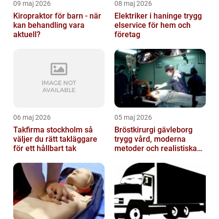
09 maj 2026
08 maj 2026
Kiropraktor för barn - när
Elektriker i haninge trygg
kan behandling vara
elservice för hem och
aktuell?
företag
06 maj 2026
05 maj 2026
Takfirma stockholm så
Bröstkirurgi gävleborg
väljer du rätt takläggare
trygg vård, moderna
för ett hållbart tak
metoder och realistiska
resultat