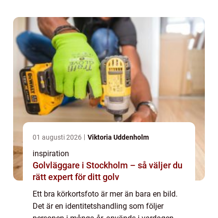
Östermalm vill oftast ha tre saker
samtidigt:...
01 augusti 2026
Viktoria Uddenholm
inspiration
Golvläggare i Stockholm – så väljer du
rätt expert för ditt golv
Ett bra körkortsfoto är mer än bara en bild.
Det är en identitetshandling som följer