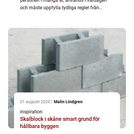
personen i många år, används i vardagen
och måste uppfylla tydliga regler från
myndigheterna. Den som söker Körkotsfoto
Östermalm vill oftast ha tre saker
samtidigt:...
01 augusti 2026
Malin Lindgren
inspiration
Skalblock i skåne smart grund för
hållbara byggen