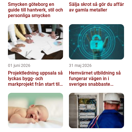
Smycken göteborg en
Sälja skrot så gör du affär
guide till hantverk, stil och
av gamla metaller
personliga smycken
01 juni 2026
31 maj 2026
Projektledning uppsala så
Hemvärnet utbildning så
lyckas bygg- och
fungerar vägen in i
markprojekt från start till
sveriges snabbaste
mål
försvar