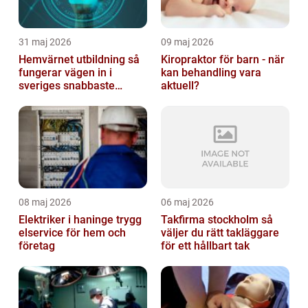
31 maj 2026
09 maj 2026
Hemvärnet utbildning så
Kiropraktor för barn - när
fungerar vägen in i
kan behandling vara
sveriges snabbaste
aktuell?
försvar
08 maj 2026
06 maj 2026
Elektriker i haninge trygg
Takfirma stockholm så
elservice för hem och
väljer du rätt takläggare
företag
för ett hållbart tak