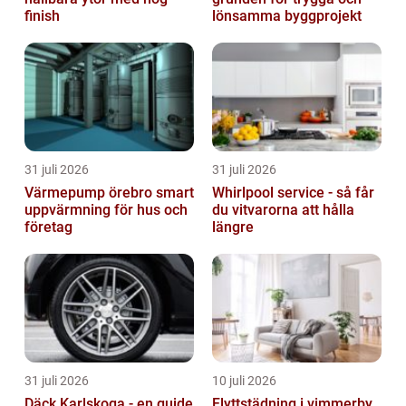
finish
lönsamma byggprojekt
31 juli 2026
31 juli 2026
Värmepump örebro smart
Whirlpool service - så får
uppvärmning för hus och
du vitvarorna att hålla
företag
längre
31 juli 2026
10 juli 2026
Däck Karlskoga - en guide
Flyttstädning i vimmerby