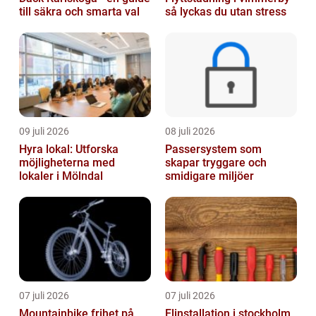
till säkra och smarta val
så lyckas du utan stress
09 juli 2026
08 juli 2026
Hyra lokal: Utforska
Passersystem som
möjligheterna med
skapar tryggare och
lokaler i Mölndal
smidigare miljöer
07 juli 2026
07 juli 2026
Mountainbike frihet på
Elinstallation i stockholm