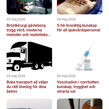
05 maj 2026
04 maj 2026
Bröstkirurgi gävleborg
S-hlr livsviktig kunskap
trygg vård, moderna
för all sjukvårdspersonal
metoder och realistiska
resultat
03 maj 2026
02 maj 2026
Boka transport så väljer
Vaccination i norrbotten
du rätt lösning för dina
kunskap, trygghet och
behov
smarta val