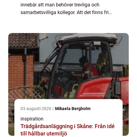
innebär att man behöver trevliga och
samarbetsvilliga kollegor. Att det finns fri
tillgång till kaffe och att ni får en lyxigare
fika av chefen då och då är ...
03 augusti 2026
Mikaela Bergholm
inspiration
Trädgårdsanläggning i Skåne: Från idé
till hållbar utemiljö