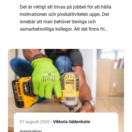
Det är viktigt att trivas på jobbet för att hålla
motivationen och produktiviteten uppe. Det
innebär att man behöver trevliga och
samarbetsvilliga kollegor. Att det finns fri
tillgång till kaffe och att ni får en lyxigare
fika av chefen då och då är ...
01 augusti 2026
Viktoria Uddenholm
inspiration