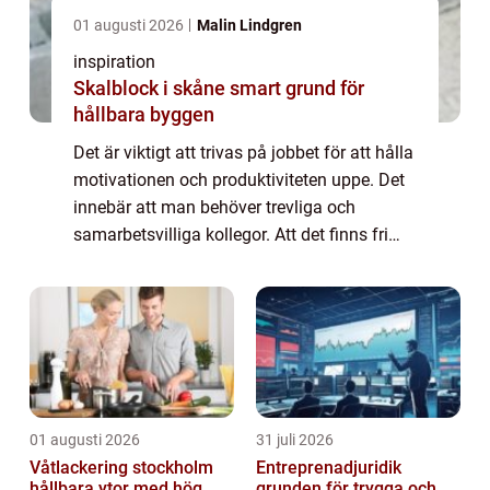
01 augusti 2026
Malin Lindgren
inspiration
Skalblock i skåne smart grund för
hållbara byggen
Det är viktigt att trivas på jobbet för att hålla
motivationen och produktiviteten uppe. Det
innebär att man behöver trevliga och
samarbetsvilliga kollegor. Att det finns fri
tillgång till kaffe och att ni får en lyxigare
fika av chefen då och då är ...
01 augusti 2026
31 juli 2026
Våtlackering stockholm
Entreprenadjuridik
hållbara ytor med hög
grunden för trygga och