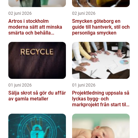
02 juni 2026
02 juni 2026
Artros i stockholm
Smycken göteborg en
moderna sätt att minska
guide till hantverk, stil och
smärta och behålla
personliga smycken
rörlighet
01 juni 2026
01 juni 2026
Sälja skrot så gör du affär
Projektledning uppsala så
av gamla metaller
lyckas bygg- och
markprojekt från start till
mål