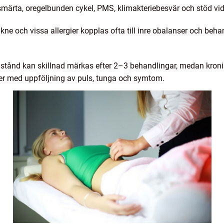
ssmärta, oregelbunden cykel, PMS, klimakteriebesvär och stöd vid
kne och vissa allergier kopplas ofta till inre obalanser och be
illstånd kan skillnad märkas efter 2–3 behandlingar, medan kron
der med uppföljning av puls, tunga och symtom.