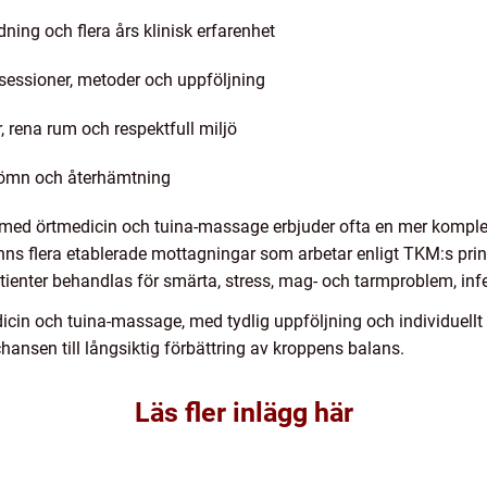
ing och flera års klinisk erfarenhet
sessioner, metoder och uppföljning
 rena rum och respektfull miljö
 sömn och återhämtning
ed örtmedicin och tuina-massage erbjuder ofta en mer komplett
nns flera etablerade mottagningar som arbetar enligt TKM:s pri
atienter behandlas för smärta, stress, mag- och tarmproblem, infe
cin och tuina-massage, med tydlig uppföljning och individuellt
hansen till långsiktig förbättring av kroppens balans.
Läs fler inlägg här