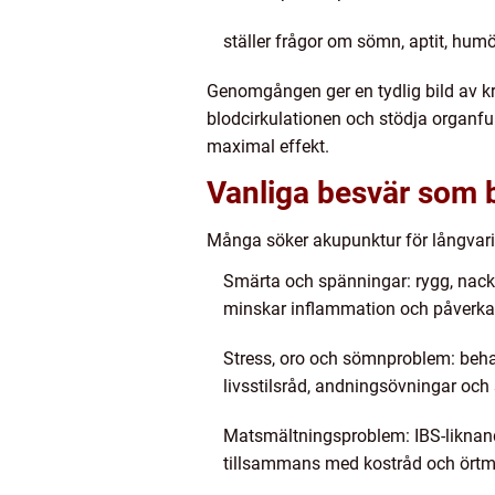
ställer frågor om sömn, aptit, hum
Genomgången ger en tydlig bild av kro
blodcirkulationen och stödja organf
maximal effekt.
Vanliga besvär som 
Många söker akupunktur för långvar
Smärta och spänningar: rygg, nacke
minskar inflammation och påverkar
Stress, oro och sömnproblem: beha
livsstilsråd, andningsövningar och
Matsmältningsproblem: IBS-liknand
tillsammans med kostråd och örtm