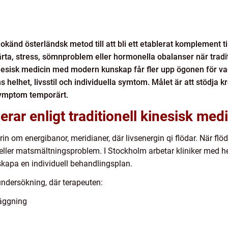
okänd österländsk metod till att bli ett etablerat komplement t
ta, stress, sömnproblem eller hormonella obalanser när traditio
inesisk medicin med modern kunskap får fler upp ögonen för v
 helhet, livsstil och individuella symtom. Målet är att stödja k
 symptom temporärt.
rar enligt traditionell kinesisk med
in om energibanor, meridianer, där livsenergin qi flödar. När fl
t eller matsmältningsproblem. I Stockholm arbetar kliniker med h
 skapa en individuell behandlingsplan.
ndersökning, där terapeuten:
läggning