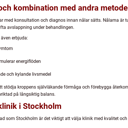
 och kombination med andra metode
 med konsultation och diagnos innan nålar sätts. Nålarna är tunna
 ofta avslappning under behandlingen.
r även erbjuda:
 symtom
mulerar energiflöden
nde och kylande livsmedel
att stödja kroppens självläkande förmåga och förebygga återk
riktad på långsiktig balans.
klinik i Stockholm
d som Stockholm är det viktigt att välja klinik med kvalitet och t