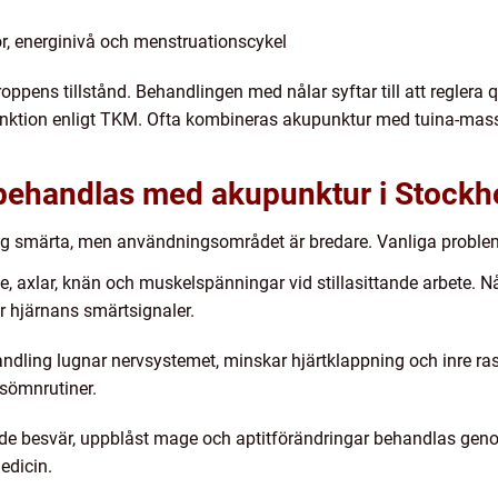
ör, energinivå och menstruationscykel
ppens tillstånd. Behandlingen med nålar syftar till att reglera 
unktion enligt TKM. Ofta kombineras akupunktur med tuina-massa
behandlas med akupunktur i Stock
ig smärta, men användningsområdet är bredare. Vanliga probl
, axlar, knän och muskelspänningar vid stillasittande arbete. Nå
 hjärnans smärtsignaler.
ndling lugnar nervsystemet, minskar hjärtklappning och inre ra
 sömnrutiner.
e besvär, uppblåst mage och aptitförändringar behandlas geno
edicin.