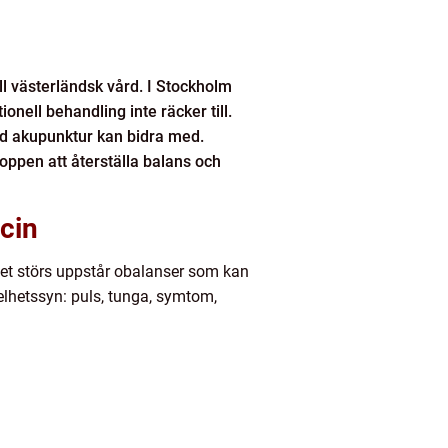
ill västerländsk vård. I Stockholm
nell behandling inte räcker till.
ad akupunktur kan bidra med.
roppen att återställa balans och
icin
ödet störs uppstår obalanser som kan
elhetssyn: puls, tunga, symtom,