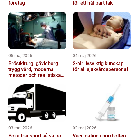
företag
för ett hållbart tak
05 maj 2026
04 maj 2026
Bröstkirurgi gävleborg
S-hlr livsviktig kunskap
trygg vård, moderna
för all sjukvårdspersonal
metoder och realistiska
resultat
03 maj 2026
02 maj 2026
Boka transport så väljer
Vaccination i norrbotten