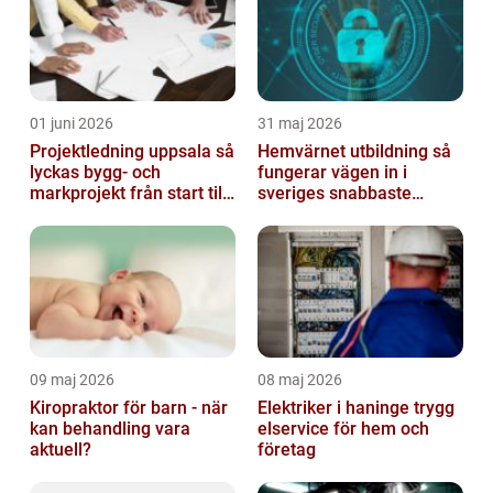
01 juni 2026
31 maj 2026
Projektledning uppsala så
Hemvärnet utbildning så
lyckas bygg- och
fungerar vägen in i
markprojekt från start till
sveriges snabbaste
mål
försvar
09 maj 2026
08 maj 2026
Kiropraktor för barn - när
Elektriker i haninge trygg
kan behandling vara
elservice för hem och
aktuell?
företag