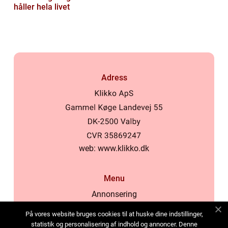
håller hela livet
Adress
web:
www.klikko.dk
Menu
Annonsering
Om oss
På vores website bruges cookies til at huske dine indstillinger,
Cookies
statistik og personalisering af indhold og annoncer. Denne