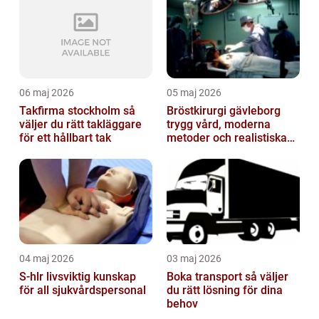
06 maj 2026
05 maj 2026
Takfirma stockholm så
Bröstkirurgi gävleborg
väljer du rätt takläggare
trygg vård, moderna
för ett hållbart tak
metoder och realistiska
resultat
04 maj 2026
03 maj 2026
S-hlr livsviktig kunskap
Boka transport så väljer
för all sjukvårdspersonal
du rätt lösning för dina
behov