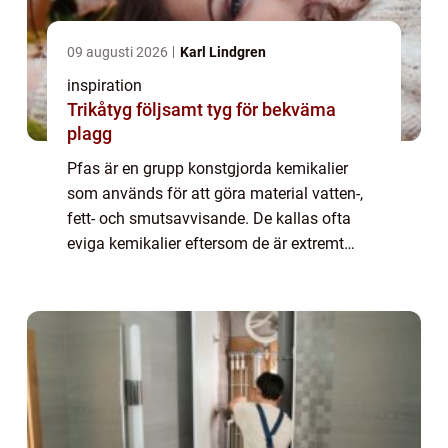
09 augusti 2026
Karl Lindgren
inspiration
Trikåtyg följsamt tyg för bekväma
plagg
Pfas är en grupp konstgjorda kemikalier
som används för att göra material vatten-,
fett- och smutsavvisande. De kallas ofta
eviga kemikalier eftersom de är extremt
svårnedbrytbara i naturen. Under de senaste
åren har forskare, myndigheter och media
u...