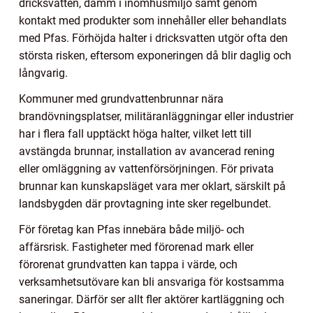
dricksvatten, damm i inomhusmiljö samt genom
kontakt med produkter som innehåller eller behandlats
med Pfas. Förhöjda halter i dricksvatten utgör ofta den
största risken, eftersom exponeringen då blir daglig och
långvarig.
Kommuner med grundvattenbrunnar nära
brandövningsplatser, militäranläggningar eller industrier
har i flera fall upptäckt höga halter, vilket lett till
avstängda brunnar, installation av avancerad rening
eller omläggning av vattenförsörjningen. För privata
brunnar kan kunskapsläget vara mer oklart, särskilt på
landsbygden där provtagning inte sker regelbundet.
För företag kan Pfas innebära både miljö- och
affärsrisk. Fastigheter med förorenad mark eller
förorenat grundvatten kan tappa i värde, och
verksamhetsutövare kan bli ansvariga för kostsamma
saneringar. Därför ser allt fler aktörer kartläggning och