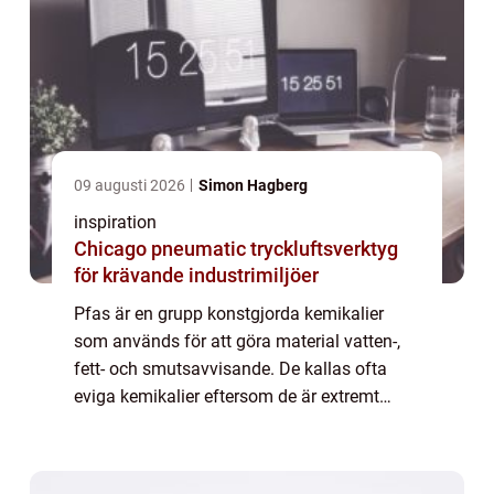
09 augusti 2026
Simon Hagberg
inspiration
Chicago pneumatic tryckluftsverktyg
för krävande industrimiljöer
Pfas är en grupp konstgjorda kemikalier
som används för att göra material vatten-,
fett- och smutsavvisande. De kallas ofta
eviga kemikalier eftersom de är extremt
svårnedbrytbara i naturen. Under de senaste
åren har forskare, myndigheter och media
u...