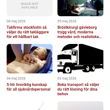
06 maj 2026
05 maj 2026
Takfirma stockholm så
Bröstkirurgi gävleborg
väljer du rätt takläggare
trygg vård, moderna
för ett hållbart tak
metoder och realistiska
resultat
04 maj 2026
03 maj 2026
S-hlr livsviktig kunskap
Boka transport så väljer
för all sjukvårdspersonal
du rätt lösning för dina
behov