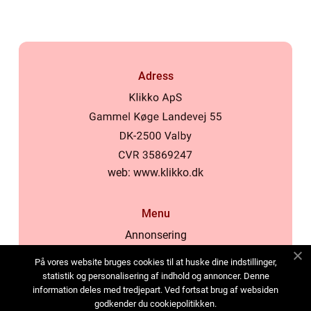
Adress
web:
www.klikko.dk
Menu
Annonsering
Om oss
På vores website bruges cookies til at huske dine indstillinger,
Cookies
statistik og personalisering af indhold og annoncer. Denne
information deles med tredjepart. Ved fortsat brug af websiden
Kontakta oss
godkender du cookiepolitikken.
Sitemap