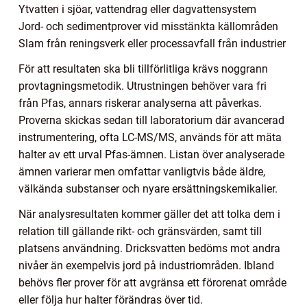
Ytvatten i sjöar, vattendrag eller dagvattensystem
Jord- och sedimentprover vid misstänkta källområden
Slam från reningsverk eller processavfall från industrier
För att resultaten ska bli tillförlitliga krävs noggrann
provtagningsmetodik. Utrustningen behöver vara fri
från Pfas, annars riskerar analyserna att påverkas.
Proverna skickas sedan till laboratorium där avancerad
instrumentering, ofta LC-MS/MS, används för att mäta
halter av ett urval Pfas-ämnen. Listan över analyserade
ämnen varierar men omfattar vanligtvis både äldre,
välkända substanser och nyare ersättningskemikalier.
När analysresultaten kommer gäller det att tolka dem i
relation till gällande rikt- och gränsvärden, samt till
platsens användning. Dricksvatten bedöms mot andra
nivåer än exempelvis jord på industriområden. Ibland
behövs fler prover för att avgränsa ett förorenat område
eller följa hur halter förändras över tid.