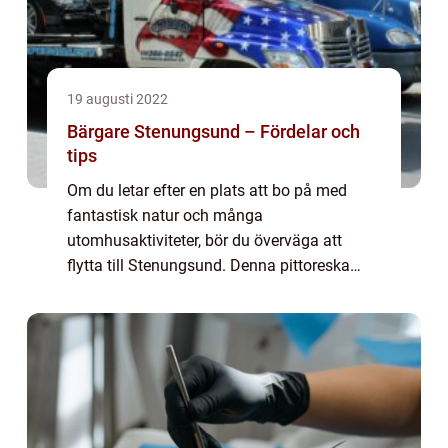
19 augusti 2022
Bärgare Stenungsund – Fördelar och
tips
Om du letar efter en plats att bo på med
fantastisk natur och många
utomhusaktiviteter, bör du överväga att
flytta till Stenungsund. Denna pittoreska
stad ligger i Västra Götalands län i Sverige
och är hem för cirka 22 000 människor.
Även om det finn...