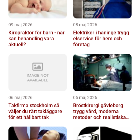
09 maj 2026
08 maj 2026
Kiropraktor för barn - när
Elektriker i haninge trygg
kan behandling vara
elservice för hem och
aktuell?
företag
06 maj 2026
05 maj 2026
Takfirma stockholm så
Bröstkirurgi gävleborg
väljer du rätt takläggare
trygg vård, moderna
för ett hållbart tak
metoder och realistiska
resultat