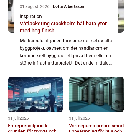
01 augusti 2026
Lotta Albertsson
inspiration
Våtlackering stockholm hållbara ytor
med hög finish
Markarbete utgör en fundamental del av alla
byggprojekt, oavsett om det handlar om en
kommersiell byggnad, ett privat hem eller en
större infrastrukturprojekt. Det är de initiala
steg som banar vägen för allt som ska ske
ovan...
31 juli 2026
31 juli 2026
Entreprenadjuridik
Värmepump örebro smart
grunden för trygga och
uppvärmning för hus och