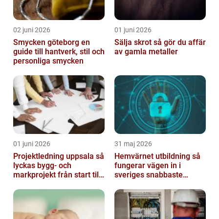
02 juni 2026
01 juni 2026
Smycken göteborg en
Sälja skrot så gör du affär
guide till hantverk, stil och
av gamla metaller
personliga smycken
01 juni 2026
31 maj 2026
Projektledning uppsala så
Hemvärnet utbildning så
lyckas bygg- och
fungerar vägen in i
markprojekt från start till
sveriges snabbaste
mål
försvar