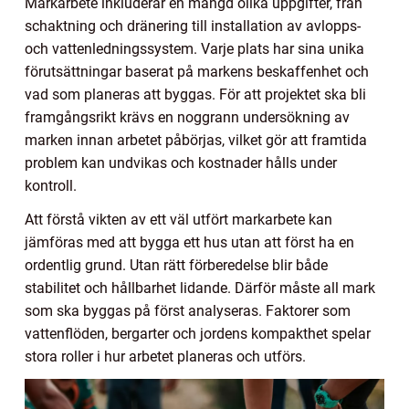
Markarbete inkluderar en mängd olika uppgifter, från
schaktning och dränering till installation av avlopps-
och vattenledningssystem. Varje plats har sina unika
förutsättningar baserat på markens beskaffenhet och
vad som planeras att byggas. För att projektet ska bli
framgångsrikt krävs en noggrann undersökning av
marken innan arbetet påbörjas, vilket gör att framtida
problem kan undvikas och kostnader hålls under
kontroll.
Att förstå vikten av ett väl utfört markarbete kan
jämföras med att bygga ett hus utan att först ha en
ordentlig grund. Utan rätt förberedelse blir både
stabilitet och hållbarhet lidande. Därför måste all mark
som ska byggas på först analyseras. Faktorer som
vattenflöden, bergarter och jordens kompakthet spelar
stora roller i hur arbetet planeras och utförs.