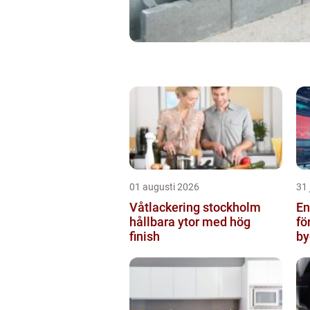
01 augusti 2026
31 
Våtlackering stockholm
Ent
hållbara ytor med hög
fö
finish
by