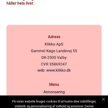
håller hela livet
Adress
web:
www.klikko.dk
Menu
Annonsering
Om oss
På vores website bruges cookies til at huske dine indstillinger,
Cookies
statistik og personalisering af indhold og annoncer. Denne