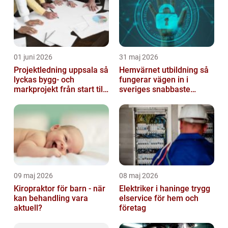
01 juni 2026
31 maj 2026
Projektledning uppsala så
Hemvärnet utbildning så
lyckas bygg- och
fungerar vägen in i
markprojekt från start till
sveriges snabbaste
mål
försvar
09 maj 2026
08 maj 2026
Kiropraktor för barn - när
Elektriker i haninge trygg
kan behandling vara
elservice för hem och
aktuell?
företag