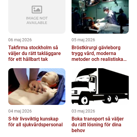
06 maj 2026
05 maj 2026
Takfirma stockholm så
Bröstkirurgi gävleborg
väljer du rätt takläggare
trygg vård, moderna
för ett hållbart tak
metoder och realistiska
resultat
04 maj 2026
03 maj 2026
S-hlr livsviktig kunskap
Boka transport så väljer
för all sjukvårdspersonal
du rätt lösning för dina
behov