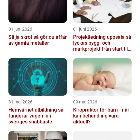
01 juni 2026
01 juni 2026
Sälja skrot så gör du affär
Projektledning uppsala så
av gamla metaller
lyckas bygg- och
markprojekt från start till
mål
31 maj 2026
09 maj 2026
Hemvärnet utbildning så
Kiropraktor för barn - när
fungerar vägen in i
kan behandling vara
sveriges snabbaste
aktuell?
försvar