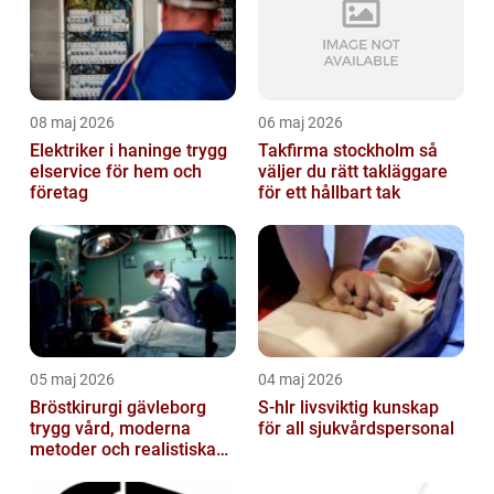
08 maj 2026
06 maj 2026
Elektriker i haninge trygg
Takfirma stockholm så
elservice för hem och
väljer du rätt takläggare
företag
för ett hållbart tak
05 maj 2026
04 maj 2026
Bröstkirurgi gävleborg
S-hlr livsviktig kunskap
trygg vård, moderna
för all sjukvårdspersonal
metoder och realistiska
resultat