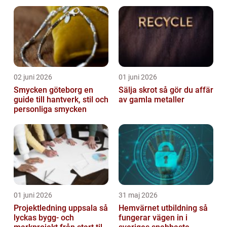
rörlighet
02 juni 2026
01 juni 2026
Smycken göteborg en
Sälja skrot så gör du affär
guide till hantverk, stil och
av gamla metaller
personliga smycken
01 juni 2026
31 maj 2026
Projektledning uppsala så
Hemvärnet utbildning så
lyckas bygg- och
fungerar vägen in i