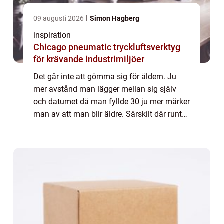
09 augusti 2026
Simon Hagberg
inspiration
Chicago pneumatic tryckluftsverktyg
för krävande industrimiljöer
Det går inte att gömma sig för åldern. Ju
mer avstånd man lägger mellan sig själv
och datumet då man fyllde 30 ju mer märker
man av att man blir äldre. Särskilt där runt
40-årsåldern då det verkligen börjar kännas
att man inte är ung längre. Man måst...