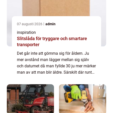
07 augusti 2026
admin
inspiration
Slitslåda för tryggare och smartare
transporter
Det går inte att gömma sig för åldern. Ju
mer avstånd man lägger mellan sig själv
och datumet då man fyllde 30 ju mer märker
man av att man blir äldre. Särskilt där runt
40-årsåldern då det verkligen börjar kännas
att man inte är ung längre. Man måst...