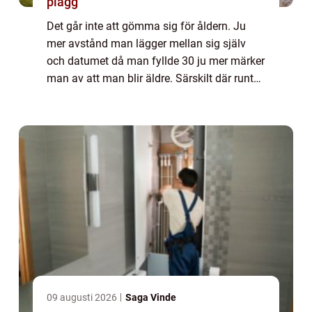
plagg
Det går inte att gömma sig för åldern. Ju
mer avstånd man lägger mellan sig själv
och datumet då man fyllde 30 ju mer märker
man av att man blir äldre. Särskilt där runt
40-årsåldern då det verkligen börjar kännas
att man inte är ung längre. Man måst...
09 augusti 2026
Saga Vinde