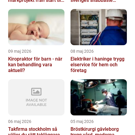
markprojekt från start till
sveriges snabbaste
mål
försvar
09 maj 2026
08 maj 2026
Kiropraktor för barn - när
Elektriker i haninge trygg
kan behandling vara
elservice för hem och
aktuell?
företag
06 maj 2026
05 maj 2026
Takfirma stockholm så
Bröstkirurgi gävleborg
väljer du rätt takläggare
trygg vård, moderna