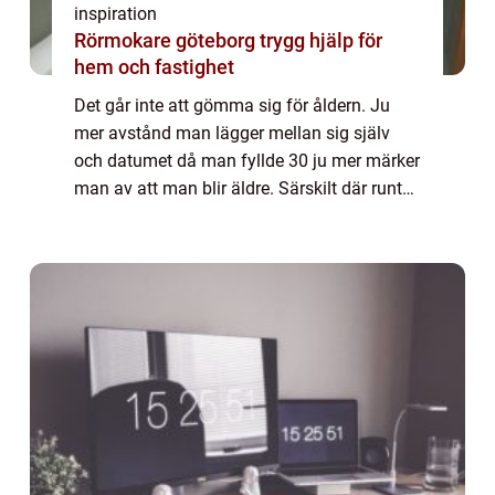
inspiration
Rörmokare göteborg trygg hjälp för
hem och fastighet
Det går inte att gömma sig för åldern. Ju
mer avstånd man lägger mellan sig själv
och datumet då man fyllde 30 ju mer märker
man av att man blir äldre. Särskilt där runt
40-årsåldern då det verkligen börjar kännas
att man inte är ung längre. Man måst...