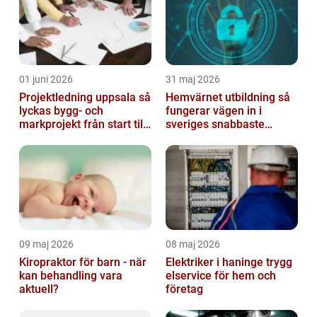
01 juni 2026
31 maj 2026
Projektledning uppsala så
Hemvärnet utbildning så
lyckas bygg- och
fungerar vägen in i
markprojekt från start till
sveriges snabbaste
mål
försvar
09 maj 2026
08 maj 2026
Kiropraktor för barn - när
Elektriker i haninge trygg
kan behandling vara
elservice för hem och
aktuell?
företag