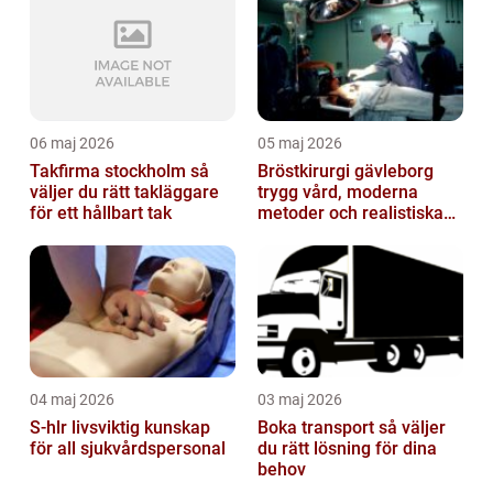
06 maj 2026
05 maj 2026
Takfirma stockholm så
Bröstkirurgi gävleborg
väljer du rätt takläggare
trygg vård, moderna
för ett hållbart tak
metoder och realistiska
resultat
04 maj 2026
03 maj 2026
S-hlr livsviktig kunskap
Boka transport så väljer
för all sjukvårdspersonal
du rätt lösning för dina
behov