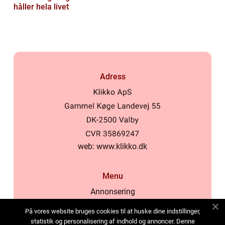
håller hela livet
Adress
web:
www.klikko.dk
Menu
Annonsering
Om oss
På vores website bruges cookies til at huske dine indstillinger,
Cookies
statistik og personalisering af indhold og annoncer. Denne