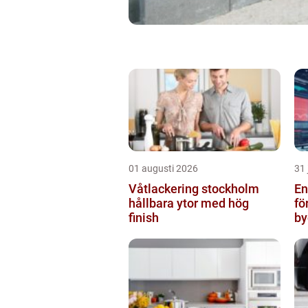
01 augusti 2026
31 
Våtlackering stockholm
Ent
hållbara ytor med hög
fö
finish
by