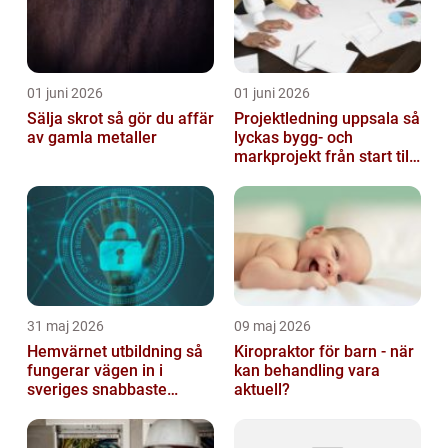
01 juni 2026
01 juni 2026
Sälja skrot så gör du affär
Projektledning uppsala så
av gamla metaller
lyckas bygg- och
markprojekt från start till
mål
31 maj 2026
09 maj 2026
Hemvärnet utbildning så
Kiropraktor för barn - när
fungerar vägen in i
kan behandling vara
sveriges snabbaste
aktuell?
försvar