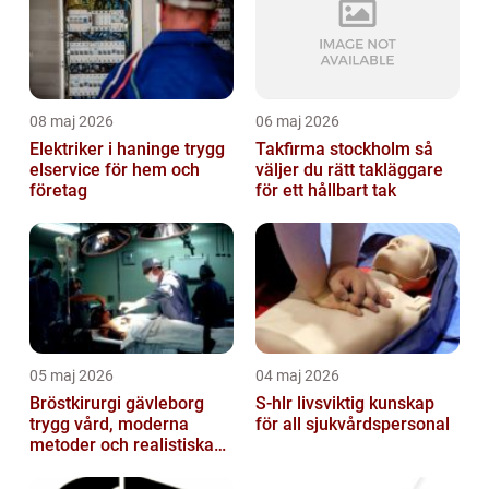
08 maj 2026
06 maj 2026
Elektriker i haninge trygg
Takfirma stockholm så
elservice för hem och
väljer du rätt takläggare
företag
för ett hållbart tak
05 maj 2026
04 maj 2026
Bröstkirurgi gävleborg
S-hlr livsviktig kunskap
trygg vård, moderna
för all sjukvårdspersonal
metoder och realistiska
resultat