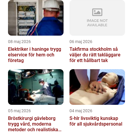
08 maj 2026
06 maj 2026
Elektriker i haninge trygg
Takfirma stockholm så
elservice för hem och
väljer du rätt takläggare
företag
för ett hållbart tak
05 maj 2026
04 maj 2026
Bröstkirurgi gävleborg
S-hlr livsviktig kunskap
trygg vård, moderna
för all sjukvårdspersonal
metoder och realistiska