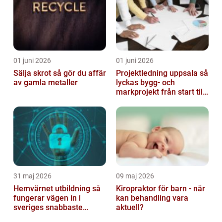
01 juni 2026
01 juni 2026
Sälja skrot så gör du affär
Projektledning uppsala så
av gamla metaller
lyckas bygg- och
markprojekt från start till
mål
31 maj 2026
09 maj 2026
Hemvärnet utbildning så
Kiropraktor för barn - när
fungerar vägen in i
kan behandling vara
sveriges snabbaste
aktuell?
försvar