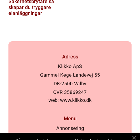
Säkerhetsbrytare så
skapar du tryggare
elanläggningar
Adress
web:
www.klikko.dk
Menu
Annonsering
Om oss