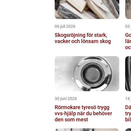
06 juli 2026
03 
Skogsröjning för stark,
Go
vacker och lönsam skog
längde
oc
30 juni 2026
14 
Rörmokare tyresö trygg
Dä
vvs-hjälp när du behöver
tr
den som mest
bi