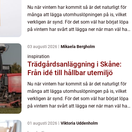
Nu när vintern har kommit så är det naturligt för
många att lägga utomhuslöpningen på is, vilket
verkligen är synd. För det som väl har börjat löpa
på vintern har svårt att lägga ner när man väl har
insett charmen. På vintern får man ofta ha
stigarna...
03 augusti 2026
Mikaela Bergholm
inspiration
Trädgårdsanläggning i Skåne:
Från idé till hållbar utemiljö
Nu när vintern har kommit så är det naturligt för
många att lägga utomhuslöpningen på is, vilket
verkligen är synd. För det som väl har börjat löpa
på vintern har svårt att lägga ner när man väl har
insett charmen. På vintern får man ofta ha
stigarna...
01 augusti 2026
Viktoria Uddenholm