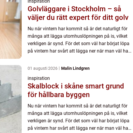
inspiration
Golvläggare i Stockholm – så
väljer du rätt expert för ditt golv
Nu när vintern har kommit så är det naturligt för
många att lägga utomhuslöpningen på is, vilket
verkligen är synd. För det som väl har börjat löpa
på vintern har svårt att lägga ner när man väl har
insett charmen. På vintern får man ofta ha
stigarna...
01 augusti 2026
Malin Lindgren
inspiration
Skalblock i skåne smart grund
för hållbara byggen
Nu när vintern har kommit så är det naturligt för
många att lägga utomhuslöpningen på is, vilket
verkligen är synd. För det som väl har börjat löpa
på vintern har svårt att lägga ner när man väl har