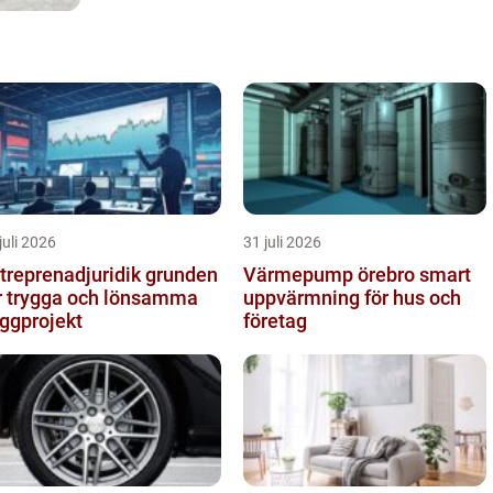
insett charmen. På vintern får man ofta ha
stigarna...
juli 2026
31 juli 2026
reprenadjuridik grunden
Värmepump örebro smart
r trygga och lönsamma
uppvärmning för hus och
ggprojekt
företag