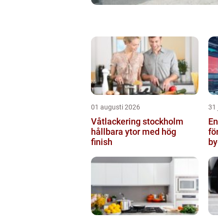
01 augusti 2026
31 
Våtlackering stockholm
Ent
hållbara ytor med hög
fö
finish
by