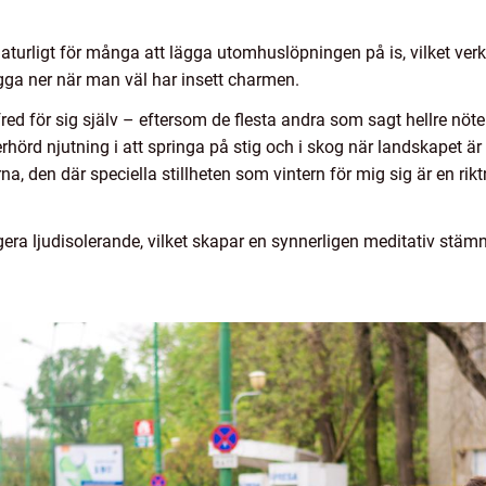
aturligt för många att lägga utomhuslöpningen på is, vilket verk
lägga ner när man väl har insett charmen.
fred för sig själv – eftersom de flesta andra som sagt hellre nöt
rhörd njutning i att springa på stig och i skog när landskapet 
a, den där speciella stillheten som vintern för mig sig är en rikt
ra ljudisolerande, vilket skapar en synnerligen meditativ stämn
.