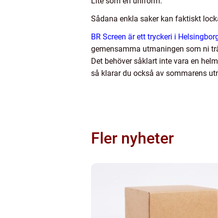
Lite som en uniform.
Sådana enkla saker kan faktiskt locka
BR Screen är ett tryckeri i Helsingborg
gemensamma utmaningen som ni tränar
Det behöver såklart inte vara en hel
så klarar du också av sommarens ut
Fler nyheter