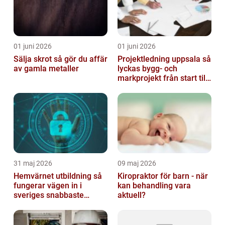
01 juni 2026
01 juni 2026
Sälja skrot så gör du affär
Projektledning uppsala så
av gamla metaller
lyckas bygg- och
markprojekt från start till
mål
31 maj 2026
09 maj 2026
Hemvärnet utbildning så
Kiropraktor för barn - när
fungerar vägen in i
kan behandling vara
sveriges snabbaste
aktuell?
försvar