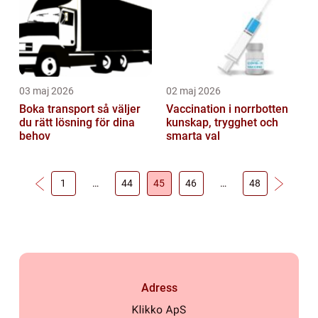
03 maj 2026
02 maj 2026
Boka transport så väljer
Vaccination i norrbotten
du rätt lösning för dina
kunskap, trygghet och
behov
smarta val
1
…
44
45
46
…
48
Adress