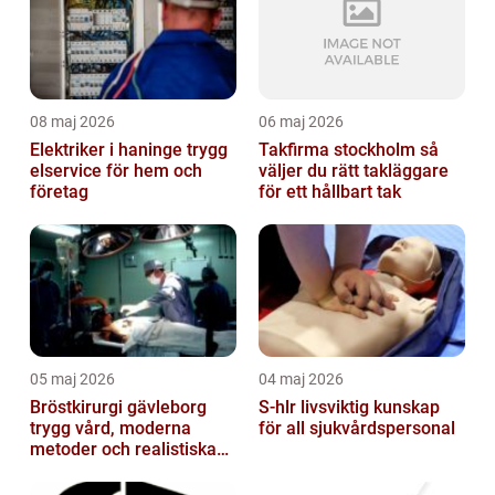
08 maj 2026
06 maj 2026
Elektriker i haninge trygg
Takfirma stockholm så
elservice för hem och
väljer du rätt takläggare
företag
för ett hållbart tak
05 maj 2026
04 maj 2026
Bröstkirurgi gävleborg
S-hlr livsviktig kunskap
trygg vård, moderna
för all sjukvårdspersonal
metoder och realistiska
resultat