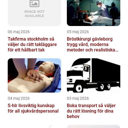
06 maj 2026
05 maj 2026
Takfirma stockholm så
Bröstkirurgi gävleborg
väljer du rätt takläggare
trygg vård, moderna
för ett hållbart tak
metoder och realistiska
resultat
04 maj 2026
03 maj 2026
S-hlr livsviktig kunskap
Boka transport så väljer
för all sjukvårdspersonal
du rätt lösning för dina
behov